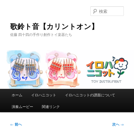
メ
イ
検
ン
索
コ
歌鈴ト音【カリントオン】
ン
佐藤 四十四の手作り創作トイ楽器たち
テ
ン
ツ
へ
移
動
メ
ホーム
イロハニコット
イロハニコットの譜面について
イ
ン
演奏ムービー
関連リンク
メ
ニ
ュ
投
←
前へ
次へ
→
ー
稿