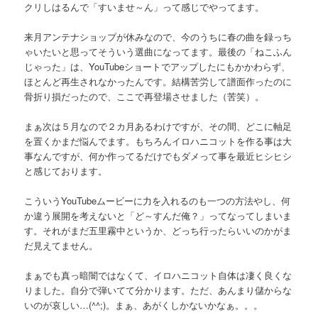
クリしはるんで「すいませ～ん」って感じでやってます。
来月アンテナショップが休みなので、今のうちに春の曲を録っち
ゃいたいと思ってそういう選曲になってます。最後の「ねこふん
じゃった」は、YouTubeショートでアップしたにもかかわらず、
ほとんど再生されなかったんです。結構苦労して譜面作ったのに
骨折り損だったので、ここで再登場させました（苦笑）。
まぁ次は５月なので２カ月あるわけですが、その間、どこに軸足
を置くかまだ悩んでます。もちろんイロハニコットを作る事は大
事なんですが、何か作ってるだけでもダメって事を最近ヒシヒシ
と感じております。
こういうYouTubeムービーに力を入れるのも一つの方法やし、何
か違う展開を考えないと「ど～すんだ俺？」ってなってしまいま
す。それがまだ五里霧中というか、どっち行ったらいいのかがま
だ見えてません。
まぁでも真っ暗闇ではなくて、イロハニコット自体は凄く良くな
りました。自分で弾いてて分かります。ただ、あんまり儲からな
いのが哀しい…(^^;)。まぁ、あがくしかないかなぁ。。。