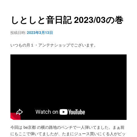
ナ
ビ
ゲ
しとしと音日記 2023/03の巻
ー
シ
投稿日時:
2023年3月13日
ョ
ン
いつもの月１・アンテナショップでございます。
今回は be京都 の横の路地のベンチで一人弾いてました。まぁ前
にもここで弾いてましたが、たまにジュース買いにくる人がビッ