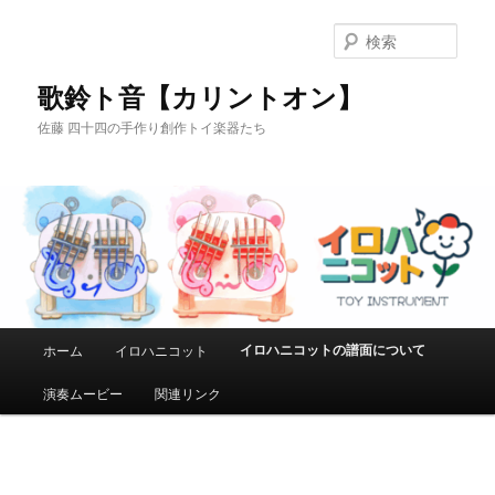
メ
イ
検
ン
索
コ
歌鈴ト音【カリントオン】
ン
佐藤 四十四の手作り創作トイ楽器たち
テ
ン
ツ
へ
移
動
メ
イロハニコットの譜面について
ホーム
イロハニコット
イ
ン
演奏ムービー
関連リンク
メ
ニ
ュ
ー