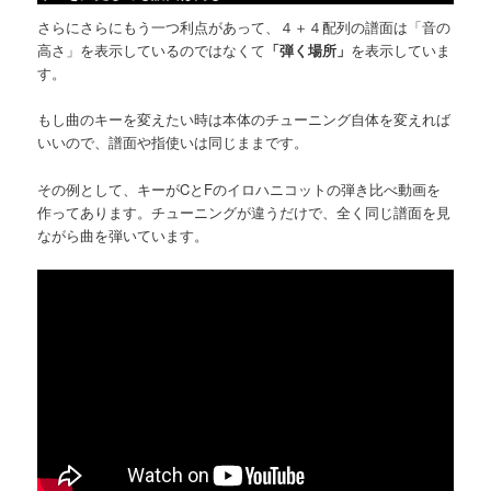
さらにさらにもう一つ利点があって、４＋４配列の譜面は「音の
高さ」を表示しているのではなくて
「弾く場所」
を表示していま
す。
もし曲のキーを変えたい時は本体のチューニング自体を変えれば
いいので、譜面や指使いは同じままです。
その例として、キーがCとFのイロハニコットの弾き比べ動画を
作ってあります。チューニングが違うだけで、全く同じ譜面を見
ながら曲を弾いています。