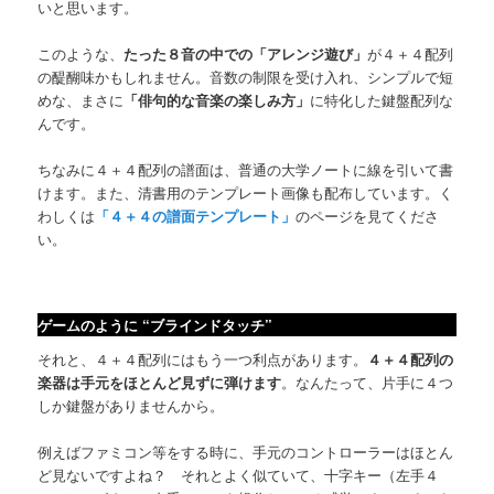
いと思います。
このような、
たった８音の中での「アレンジ遊び」
が４＋４配列
の醍醐味かもしれません。音数の制限を受け入れ、シンプルで短
めな、まさに
「俳句的な音楽の楽しみ方」
に特化した鍵盤配列な
んです。
ちなみに４＋４配列の譜面は、普通の大学ノートに線を引いて書
けます。また、清書用のテンプレート画像も配布しています。く
わしくは
「４＋４の譜面テンプレート」
のページを見てくださ
い。
ゲームのように “ブラインドタッチ”
それと、４＋４配列にはもう一つ利点があります。
４＋４配列の
楽器は手元をほとんど見ずに弾けます
。なんたって、片手に４つ
しか鍵盤がありませんから。
例えばファミコン等をする時に、手元のコントローラーはほとん
ど見ないですよね？ それとよく似ていて、十字キー（左手４