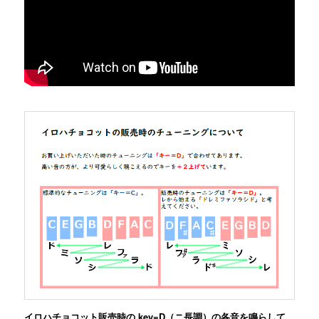
イロハチョコット販売時の key=D（ニ長調）の各音を鳴らして