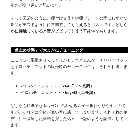
すのがやり易いと思います。
そして図②のように、締付け金具と鍵盤プレートの間にわずかな
隙間が出来るように位置調整してもらえるとベストです。
どちら
かに接触していると音がビビってしまう
可能性があります。
「仮止め状態」で大まかにチューニング
ここで少し混乱させてしまうかもしれませんが、イロハニコット
とイロハチョコットの販売時のチューニングは、それぞれ違いま
す。
イロハニコット・・・ key=F（ヘ長調）
イロハチョコット・・・key=D（ニ長調）
どちらも標準的な key=C に合わせるのが一番わかりやすいので
すが、それでは全体が低い音に感じてしまいます。それぞれのボ
ディに一番適した音域を探した結果、上記のような調律にしてい
ます。