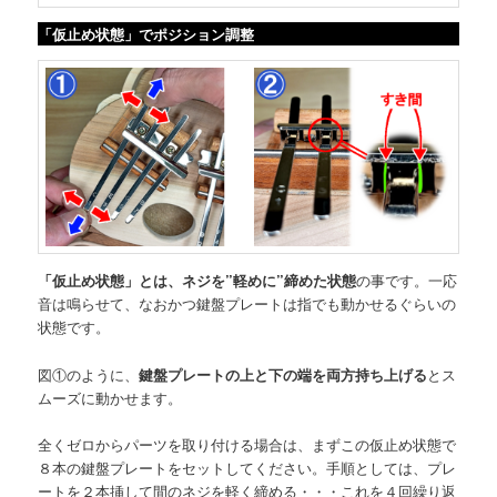
「仮止め状態」でポジション調整
「仮止め状態」とは、ネジを”軽めに”締めた状態
の事です。一応
音は鳴らせて、なおかつ鍵盤プレートは指でも動かせるぐらいの
状態です。
図①のように、
鍵盤プレートの上と下の端を両方持ち上げる
とス
ムーズに動かせます。
全くゼロからパーツを取り付ける場合は、まずこの仮止め状態で
８本の鍵盤プレートをセットしてください。手順としては、プレ
ートを２本挿して間のネジを軽く締める・・・これを４回繰り返