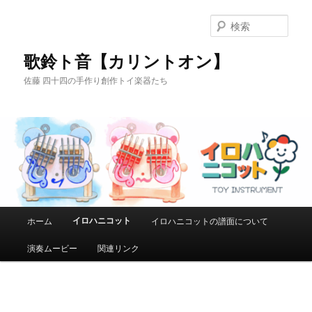
メ
イ
検
ン
索
コ
歌鈴ト音【カリントオン】
ン
佐藤 四十四の手作り創作トイ楽器たち
テ
ン
ツ
へ
移
動
メ
イロハニコット
ホーム
イロハニコットの譜面について
イ
ン
演奏ムービー
関連リンク
メ
ニ
ュ
ー