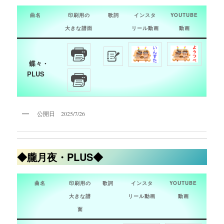
曲名
印刷用の
歌詞
インスタ
YOUTUBE
大きな譜面
リール動画
動画
蝶々・
PLUS
公開日 2025/7/26
◆朧月夜・PLUS◆
曲名
印刷用の
歌詞
インスタ
YOUTUBE
大きな譜
リール動画
動画
面