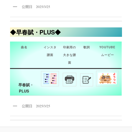
公開日 2025/3/25
◆早春賦・PLUS◆
曲名
インスタ
印刷用の
歌詞
YOUTUBE
譜面
大きな譜
ムービー
面
早春賦・
PLUS
公開日 2025/3/25