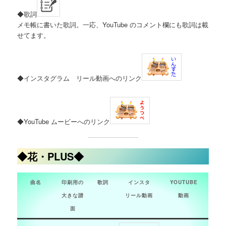
◆歌詞
メモ帳に書いた歌詞。一応、YouTube のコメント欄にも歌詞は載
せてます。
◆インスタグラム リール動画へのリンク
◆YouTube ムービーへのリンク
◆花・PLUS◆
曲名
印刷用の
歌詞
インスタ
YOUTUBE
大きな譜
リール動画
動画
面