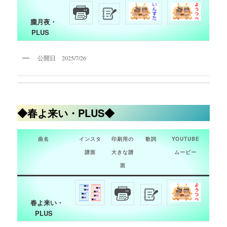
朧月夜・
PLUS
公開日 2025/7/26
◆春よ来い・PLUS◆
曲名
インスタ
印刷用の
歌詞
YOUTUBE
譜面
大きな譜
ムービー
面
春よ来い・
PLUS