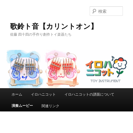
メ
イ
検
ン
索
コ
歌鈴ト音【カリントオン】
ン
佐藤 四十四の手作り創作トイ楽器たち
テ
ン
ツ
へ
移
動
メ
ホーム
イロハニコット
イロハニコットの譜面について
イ
ン
演奏ムービー
関連リンク
メ
ニ
ュ
ー