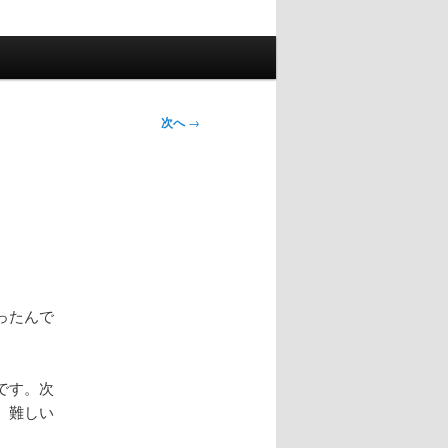
次へ
→
ったんで
です。次
、難しい