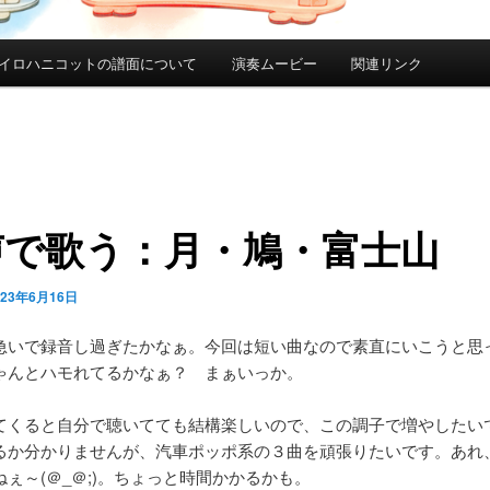
イロハニコットの譜面について
演奏ムービー
関連リンク
声で歌う：月・鳩・富士山
023年6月16日
急いで録音し過ぎたかなぁ。今回は短い曲なので素直にいこうと思
ゃんとハモれてるかなぁ？ まぁいっか。
てくると自分で聴いてても結構楽しいので、この調子で増やしたい
るか分かりませんが、汽車ポッポ系の３曲を頑張りたいです。あれ
ぇ～(＠_＠;)。ちょっと時間かかるかも。