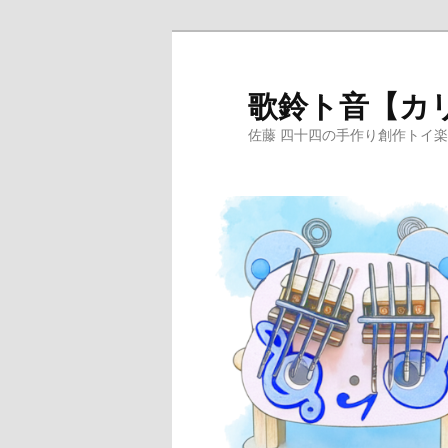
メ
イ
ン
歌鈴ト音【カ
コ
佐藤 四十四の手作り創作トイ
ン
テ
ン
ツ
へ
移
動