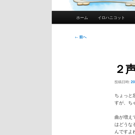
メ
ホーム
イロハニコット
イ
ン
メ
投
←
前へ
ニ
稿
ュ
ナ
ー
ビ
２
ゲ
ー
シ
投稿日時:
2
ョ
ン
ちょっと
すが、ち
曲が増え
はどうな
んですよね