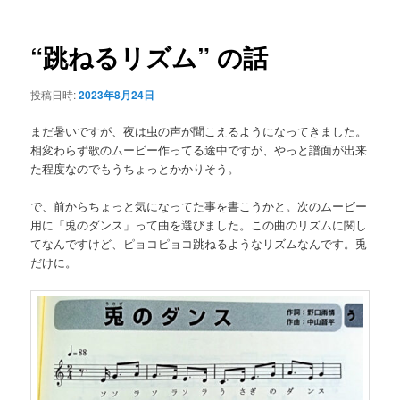
ナ
ビ
ゲ
“跳ねるリズム” の話
ー
シ
投稿日時:
2023年8月24日
ョ
ン
まだ暑いですが、夜は虫の声が聞こえるようになってきました。
相変わらず歌のムービー作ってる途中ですが、やっと譜面が出来
た程度なのでもうちょっとかかりそう。
で、前からちょっと気になってた事を書こうかと。次のムービー
用に「兎のダンス」って曲を選びました。この曲のリズムに関し
てなんですけど、ピョコピョコ跳ねるようなリズムなんです。兎
だけに。