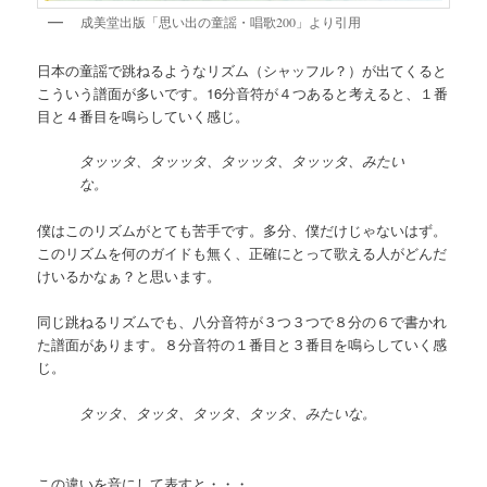
成美堂出版「思い出の童謡・唱歌200」より引用
日本の童謡で跳ねるようなリズム（シャッフル？）が出てくると
こういう譜面が多いです。16分音符が４つあると考えると、１番
目と４番目を鳴らしていく感じ。
タッッタ、タッッタ、タッッタ、タッッタ、みたい
な。
僕はこのリズムがとても苦手です。多分、僕だけじゃないはず。
このリズムを何のガイドも無く、正確にとって歌える人がどんだ
けいるかなぁ？と思います。
同じ跳ねるリズムでも、八分音符が３つ３つで８分の６で書かれ
た譜面があります。８分音符の１番目と３番目を鳴らしていく感
じ。
タッタ、タッタ、タッタ、タッタ、みたいな。
この違いを音にして表すと・・・