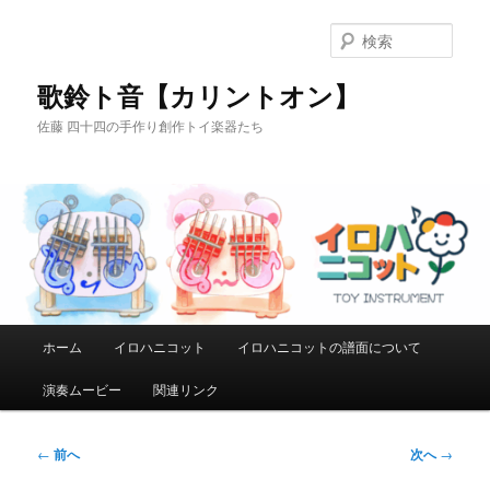
メ
イ
検
ン
索
コ
歌鈴ト音【カリントオン】
ン
佐藤 四十四の手作り創作トイ楽器たち
テ
ン
ツ
へ
移
動
メ
ホーム
イロハニコット
イロハニコットの譜面について
イ
ン
演奏ムービー
関連リンク
メ
ニ
ュ
投
←
前へ
次へ
→
ー
稿