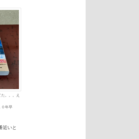
てた。。。え
１０年早
番近いと