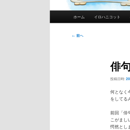
メ
ホーム
イロハニコット
イ
ン
メ
投
←
前へ
ニ
稿
ュ
ナ
ー
ビ
俳
ゲ
ー
シ
投稿日時:
2
ョ
ン
何となく
をしてる
前回「俳
こがまし
愕然としま