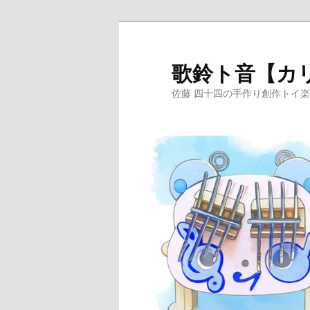
メ
イ
ン
歌鈴ト音【カ
コ
佐藤 四十四の手作り創作トイ
ン
テ
ン
ツ
へ
移
動