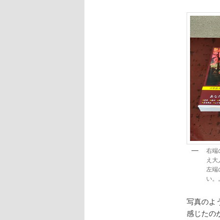
右端
え大
左端
い。。
写真のよ
感じたの