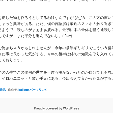
崩した物を作ろうとしてるわけなんですが (;^_^A、この方の書い
ちょっと興味がある。ただ、僕の言語脳は最近のスマホの触り過ぎ
るようで、読むのがまぁまぁ疲れる。最初に本の全体を軽く通読し
ですが、まだ半分も進んでないし。(;^ω^)
で飽きちゃうかもしれませんが、今年の前半ギリギリでこういう俳
れた事は良かった気がする。今年の後半は俳句の知識を取り入れて
っております。
での人生でこの俳句の世界を一度も覗かなかったのか自分でも不思
、イロハニコットと歌が手元にある、今出会えて良かった気がする
雑記
作成者:
kallinto
パーマリンク
Proudly powered by WordPress