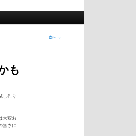
次へ
→
かも
試し作り
は大変お
の無さに