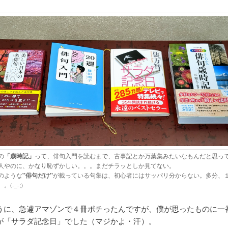
の
「歳時記」
って、俳句入門を読むまで、古事記とか万葉集みたいなもんだと思っ
人やのに、かなり恥ずかしい。。。まだチラッとしか見てない。
のような
”俳句だけ”
が載っている句集は、初心者にはサッパリ分からない。多分、
。(-_-;)
うに、急遽アマゾンで４冊ポチったんですが、僕が思ったものに一
が「サラダ記念日」でした（マジかよ・汗）。