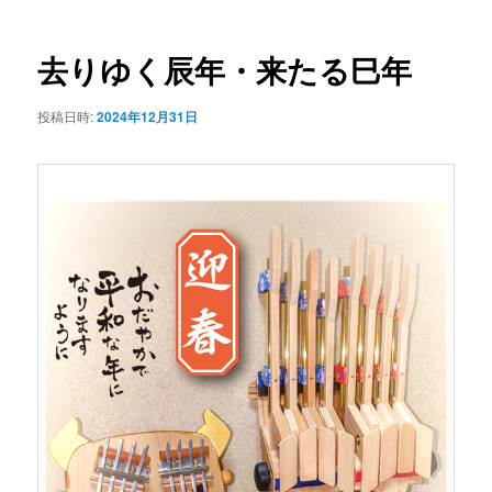
ナ
ビ
ゲ
去りゆく辰年・来たる巳年
ー
シ
投稿日時:
2024年12月31日
ョ
ン