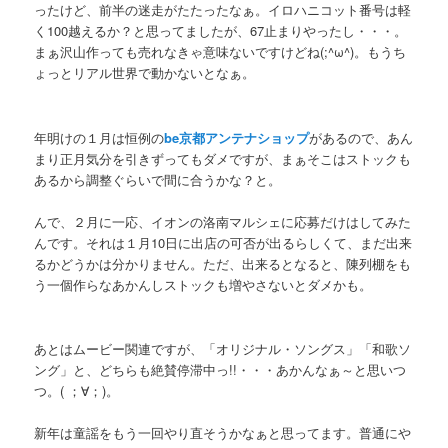
ったけど、前半の迷走がたたったなぁ。イロハニコット番号は軽
く100越えるか？と思ってましたが、67止まりやったし・・・。
まぁ沢山作っても売れなきゃ意味ないですけどね(;^ω^)。もうち
ょっとリアル世界で動かないとなぁ。
年明けの１月は恒例の
be京都アンテナショップ
があるので、あん
まり正月気分を引きずってもダメですが、まぁそこはストックも
あるから調整ぐらいで間に合うかな？と。
んで、２月に一応、イオンの洛南マルシェに応募だけはしてみた
んです。それは１月10日に出店の可否が出るらしくて、まだ出来
るかどうかは分かりません。ただ、出来るとなると、陳列棚をも
う一個作らなあかんしストックも増やさないとダメかも。
あとはムービー関連ですが、「オリジナル・ソングス」「和歌ソ
ング」と、どちらも絶賛停滞中っ!!・・・あかんなぁ～と思いつ
つ。( ；∀；)。
新年は童謡をもう一回やり直そうかなぁと思ってます。普通にや