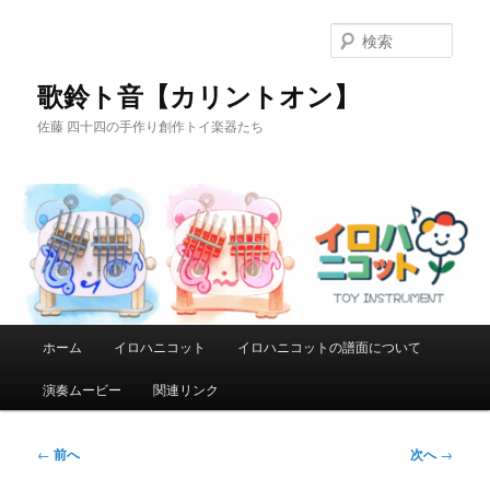
メ
イ
検
ン
索
コ
歌鈴ト音【カリントオン】
ン
佐藤 四十四の手作り創作トイ楽器たち
テ
ン
ツ
へ
移
動
メ
ホーム
イロハニコット
イロハニコットの譜面について
イ
ン
演奏ムービー
関連リンク
メ
ニ
ュ
投
←
前へ
次へ
→
ー
稿