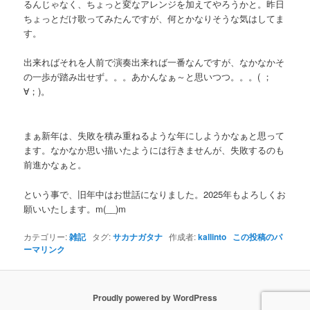
るんじゃなく、ちょっと変なアレンジを加えてやろうかと。昨日
ちょっとだけ歌ってみたんですが、何とかなりそうな気はしてま
す。
出来ればそれを人前で演奏出来れば一番なんですが、なかなかそ
の一歩が踏み出せず。。。あかんなぁ～と思いつつ。。。( ；
∀；)。
まぁ新年は、失敗を積み重ねるような年にしようかなぁと思って
ます。なかなか思い描いたようには行きませんが、失敗するのも
前進かなぁと。
という事で、旧年中はお世話になりました。2025年もよろしくお
願いいたします。m(__)m
カテゴリー:
雑記
タグ:
サカナガタナ
作成者:
kallinto
この投稿のパ
ーマリンク
Proudly powered by WordPress