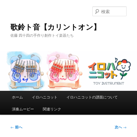
メ
イ
検
ン
索
コ
歌鈴ト音【カリントオン】
ン
佐藤 四十四の手作り創作トイ楽器たち
テ
ン
ツ
へ
移
動
メ
ホーム
イロハニコット
イロハニコットの譜面について
イ
ン
演奏ムービー
関連リンク
メ
ニ
ュ
投
←
前へ
次へ
→
ー
稿