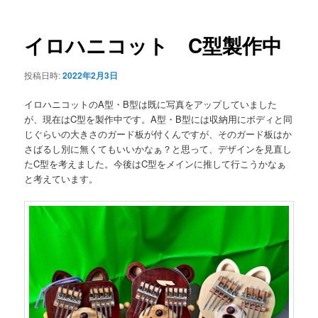
ナ
ビ
ゲ
イロハニコット C型製作中
ー
シ
投稿日時:
2022年2月3日
ョ
ン
イロハニコットのA型・B型は既に写真をアップしていました
が、現在はC型を製作中です。A型・B型には収納用にボディと同
じぐらいの大きさのガード板が付くんですが、そのガード板はか
さばるし別に無くてもいいかなぁ？と思って、デザインを見直し
たC型を考えました。今後はC型をメインに推して行こうかなぁ
と考えています。