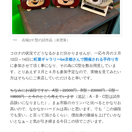
右端がC型の試作品（未塗装）
コロナの状況でどうなるかまだ分かりませんが、一応今月の２月
12日～14日に
町屋ギャラリーbe京都さんで開催される手作り市
に参加させて頂く事になり、その為にC型を数台用意していま
す。とりあえず３月と４月も参加予定なので、実物を見てみたい
方はそちらにご来店していただけると幸いです。
ちなみにお値段ですが、A型：22000円、B型：23000円、C型：
19800円、と今のところ考えています
（追記：A・B・C型は試作
品扱いになりました）。まぁ市販のカリンバと比べるとかなりお
高いので、なかなかハードルは高いと思います。でも「この値段
でも安い」と言って頂けるくらい、僕自身の価値を上げていかな
いとなぁ～と気が引き締まる今日この頃でございます。