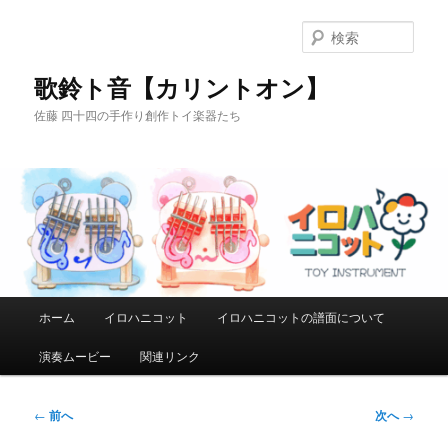
メ
イ
検
ン
索
コ
歌鈴ト音【カリントオン】
ン
佐藤 四十四の手作り創作トイ楽器たち
テ
ン
ツ
へ
移
動
メ
ホーム
イロハニコット
イロハニコットの譜面について
イ
ン
演奏ムービー
関連リンク
メ
ニ
ュ
投
←
前へ
次へ
→
ー
稿