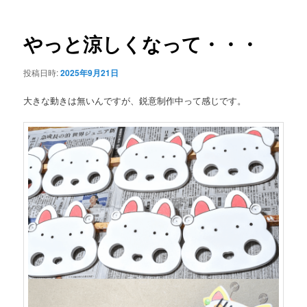
ナ
ビ
ゲ
やっと涼しくなって・・・
ー
シ
投稿日時:
2025年9月21日
ョ
ン
大きな動きは無いんですが、鋭意制作中って感じです。