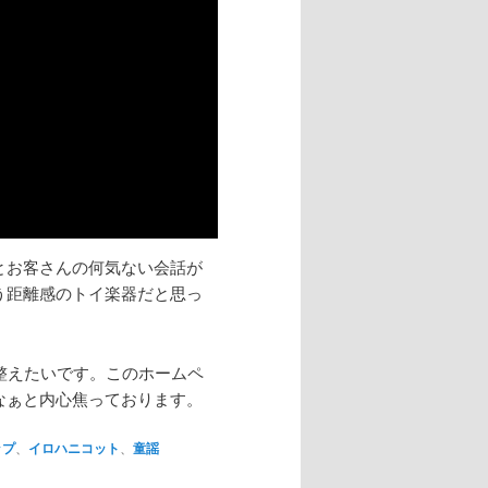
とお客さんの何気ない会話が
う距離感のトイ楽器だと思っ
整えたいです。このホームペ
なぁと内心焦っております。
ップ
、
イロハニコット
、
童謡