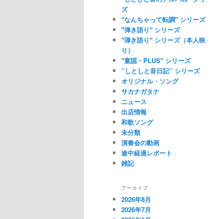
ズ
"なんちゃって転調" シリーズ
"弾き語り" シリーズ
"弾き語り" シリーズ（本人映
り）
"童謡・PLUS" シリーズ
”しとしと音日記” シリーズ
オリジナル・ソング
サカナガタナ
ニュース
出店情報
和歌ソング
未分類
演奏会の動画
途中経過レポート
雑記
アーカイブ
2026年8月
2026年7月