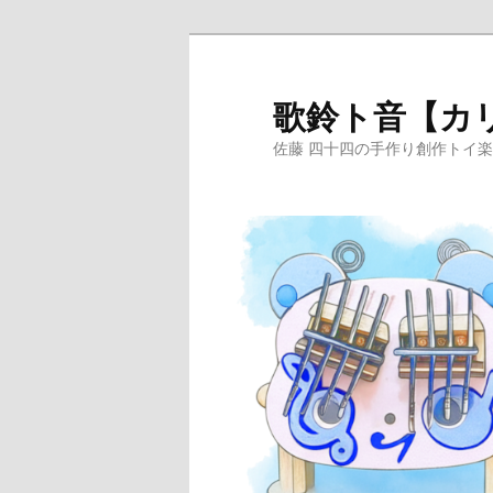
メ
サ
イ
ブ
ン
コ
歌鈴ト音【カ
コ
ン
佐藤 四十四の手作り創作トイ
ン
テ
テ
ン
ン
ツ
ツ
へ
へ
移
移
動
動