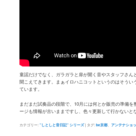
童謡だけでなく、ガラガラと扉が開く音やスタッフさん
聞こえてきます。まぁイロハニコットというのはそうい
ています。
まだまだ試奏品の段階で、10月には何とか販売の準備を
ージも情報が古いままですし、色々更新して行かないと
カテゴリー:
”しとしと音日記” シリーズ
|
タグ:
be京都
、
アンテナショ