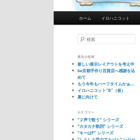
メ
ホーム
イロハニコット
イ
ン
メ
検
索
ニ
ュ
最近の投稿
ー
新しい展示レイアウトを考え中
be京都手作り百貨店へ感謝を込
めて
もう今年もハーフタイムかぁ…
イロハニコット”S”（仮）
夏に向けて
カテゴリー
"２声で歌う" シリーズ
"カタカナ歌詞" シリーズ
"キーはF" シリーズ
"しとしと音のアルバム" シリー