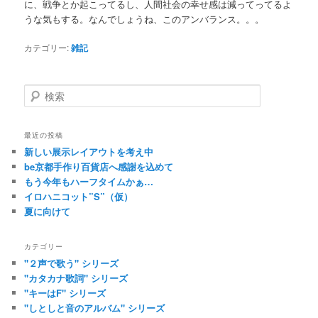
に、戦争とか起こってるし、人間社会の幸せ感は減ってってるよ
うな気もする。なんでしょうね、このアンバランス。。。
カテゴリー:
雑記
検
索
最近の投稿
新しい展示レイアウトを考え中
be京都手作り百貨店へ感謝を込めて
もう今年もハーフタイムかぁ…
イロハニコット”S”（仮）
夏に向けて
カテゴリー
"２声で歌う" シリーズ
"カタカナ歌詞" シリーズ
"キーはF" シリーズ
"しとしと音のアルバム" シリーズ