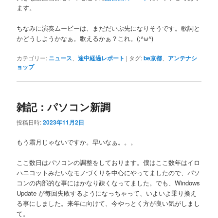
ます。
ちなみに演奏ムービーは、まだだいぶ先になりそうです。歌詞と
かどうしようかなぁ。歌えるかぁ？これ。(;^ω^)
カテゴリー:
ニュース
、
途中経過レポート
|
タグ:
be京都
、
アンテナシ
ョップ
雑記：パソコン新調
投稿日時:
2023年11月2日
もう霜月じゃないですか。早いなぁ。。。
ここ数日はパソコンの調整をしております。僕はここ数年はイロ
ハニコットみたいなモノづくりを中心にやってましたので、パソ
コンの内部的な事にはかなり疎くなってました。でも、Windows
Update が毎回失敗するようになっちゃって、いよいよ乗り換え
る事にしました。来年に向けて、今やっとく方が良い気がしまし
て。