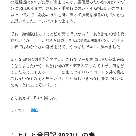
の最新機はさすがに手が出ませんが、廉価版みたいなのはアマゾ
ンに沢山あります。超広角・手振れに強い・４Kの扱いがスマホ
以上に強力で、ああいうのを身に着けて演奏を撮るのも良いかな
と思いました。コンパクトで楽そう。
でも、廉価版はちょっと絵が安っぽいかも？ あと肝心の音も微
妙というか・・・これもVロガーさんの実際の動画での、スペッ
ク表ではわからない部分を見て、やっぱり Pixel に決めました。
２～３日後に到着予定ですが、これでツール的には言い訳出来な
くなりました(^^;)。あとは僕のアイデア次第なんですが、何をど
うしたらええもんか・・・。たまにはイロハニコットを外で撮る
のも良いかもなぁと思ったり。何か新しいきっかけを見つけたい
なぁ～とは思っております。
とりあえず、Pixel 楽しみ。
カテゴリー:
雑記
しとしと音日記 2023/11の巻