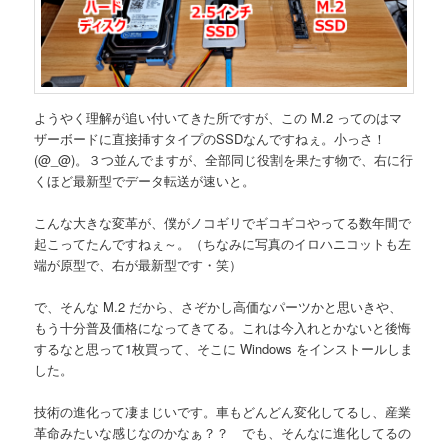
ようやく理解が追い付いてきた所ですが、この M.2 ってのはマ
ザーボードに直接挿すタイプのSSDなんですねぇ。小っさ！
(@_@)。３つ並んでますが、全部同じ役割を果たす物で、右に行
くほど最新型でデータ転送が速いと。
こんな大きな変革が、僕がノコギリでギコギコやってる数年間で
起こってたんですねぇ～。（ちなみに写真のイロハニコットも左
端が原型で、右が最新型です・笑）
で、そんな M.2 だから、さぞかし高価なパーツかと思いきや、
もう十分普及価格になってきてる。これは今入れとかないと後悔
するなと思って1枚買って、そこに Windows をインストールしま
した。
技術の進化って凄まじいです。車もどんどん変化してるし、産業
革命みたいな感じなのかなぁ？？ でも、そんなに進化してるの