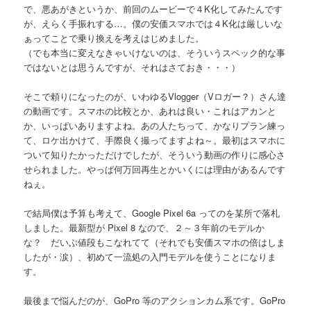
で、悪あがきというか、前回のムービーで４K化してみたんです
が、えらく手振れする…。僕の安価スマホでは４K化は厳しいな
ぁってことで乗り換えを考えはじめました。
（でも本当に変えなきゃいけないのは、そういうスペック的な事
ではないとは思うんですが、それはさておき・・・）
そこで頼りになったのが、いわゆるVlogger（Vロガー？）さん達
の動画です。スマホの比較とか、あれは良い・これはアカンと
か、いっぱいありますよね。あの人たちって、かなりプラン練っ
て、ロケ出かけて、手際良く撮ってますよね～。最初はスマホに
ついて知りたかっただけでしたが、そういう動画の作りに感心さ
せられました。やっぱ何万回再生とかいくには理由があるんです
ねぇ。
で結局僕は予算も考えて、Google Pixel 6a ってのを某所で落札
しました。最新型が Pixel 8 なので、２～３年前のモデルか
な？ だいぶ値段もこなれてて（それでも安価スマホの倍はしま
したが・涙）、初めて一流処の入門モデルを使うことになりま
す。
最後まで悩んだのが、GoPro 等のアクションカム系です。GoPro