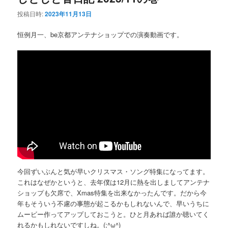
投稿日時:
2023年11月13日
恒例月一、be京都アンテナショップでの演奏動画です。
今回ずいぶんと気が早いクリスマス・ソング特集になってます。
これはなぜかというと、去年僕は12月に熱を出しましてアンテナ
ショップも欠席で、Xmas特集を出来なかったんです。だから今
年もそういう不慮の事態が起こるかもしれないんで、早いうちに
ムービー作ってアップしておこうと。ひと月あれば誰か聴いてく
れるかもしれないですしね。(;^ω^)