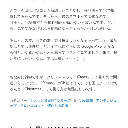
んで、今回はパソコンも新調したことやし、張り切って4Kで撮
影してみたんです。そしたら、僕のスマホって安物なので
（汗）、4K撮影やと手振れ補正が効かないっぽいんです。だか
ら、見ててかなり疲れる動画になっちゃったかもしれません。
あぁ～、スマホもこの際、乗り換えようかなぁ～ってねぇ。最新
型はとても無理やけど、３世代前ぐらいの Google Pixel とかな
ら何とかなるかなぁ～とか思ってヤフオク見てました。来年、良
い年にしたいしなぁ。でも出費が・・・(T_T)
ちなみに雑学ですが、クリスマスって「X’mas」って書くのは間
違いらしいです。「Xmas」はOKだそうで、でも国によってはち
ゃんと「Christmas」って書く方が無難らしいです。
カテゴリー:
”しとしと音日記” シリーズ
|
タグ:
be京都
、
アンテナショ
ップ
、
イロハニコット
、
懐かしの名曲