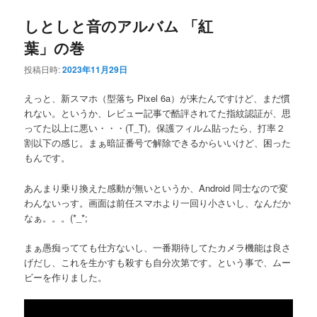
しとしと音のアルバム 「紅
葉」の巻
投稿日時:
2023年11月29日
えっと、新スマホ（型落ち Pixel 6a）が来たんですけど、まだ慣
れない。というか、レビュー記事で酷評されてた指紋認証が、思
ってた以上に悪い・・・(T_T)。保護フィルム貼ったら、打率２
割以下の感じ。まぁ暗証番号で解除できるからいいけど、困った
もんです。
あんまり乗り換えた感動が無いというか、Android 同士なので変
わんないっす。画面は前任スマホより一回り小さいし、なんだか
なぁ。。。(*_*;
まぁ愚痴ってても仕方ないし、一番期待してたカメラ機能は良さ
げだし、これを生かすも殺すも自分次第です。という事で、ムー
ビーを作りました。