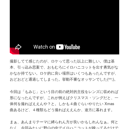
撮影してて感じたのが、ロケって思った以上に難しい。僕は基
本、引っ込み思案で、おもむろにイロハニコットを出す勇気がな
かなか持てない。ロケ的に良い場所はいくつもあったんですが、
おどおどと通過してしまった。挙動不審なオッサンでした(^^;)。
今回は「もみじ」という目の前の絶対的主役をレンズに収めれば
形になったんですが、これが例えばクリスマス・ソングだと、一
体何を撮ればええんや？と。しかも４曲ぐらいやりたい Xmas
曲あるけど、４種類もどう撮ればええんか、途方に暮れます。
まぁ、あんまりテーマに縛られん方が良いかもしれんなぁ。何と
なく、今回みたいに野山の中でイロハニコットが映ってるだけで