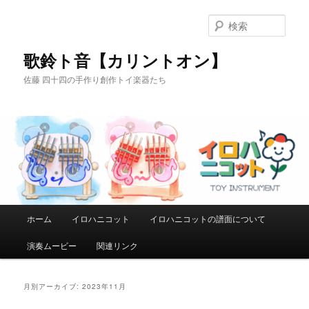
メ
サ
イ
ブ
検
ン
コ
索
コ
ン
歌鈴ト音【カリントオン】
ン
テ
佐藤 四十四の手作り創作トイ楽器たち
テ
ン
ン
ツ
ツ
へ
へ
移
移
動
動
メ
ホーム
イロハニコット
イロハニコットの譜面について
イ
ン
演奏ムービー
関連リンク
メ
ニ
ュ
月別アーカイブ:
2023年11月
ー