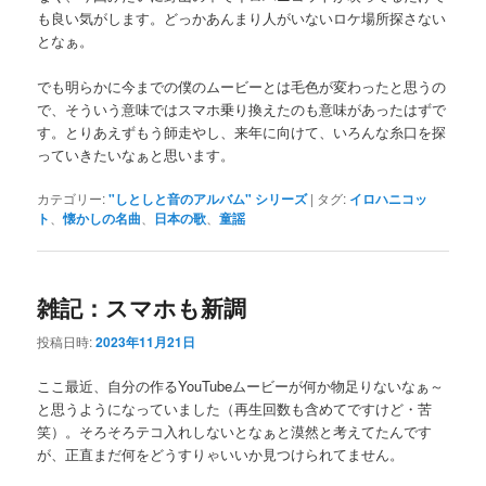
も良い気がします。どっかあんまり人がいないロケ場所探さない
となぁ。
でも明らかに今までの僕のムービーとは毛色が変わったと思うの
で、そういう意味ではスマホ乗り換えたのも意味があったはずで
す。とりあえずもう師走やし、来年に向けて、いろんな糸口を探
っていきたいなぁと思います。
カテゴリー:
"しとしと音のアルバム" シリーズ
|
タグ:
イロハニコッ
ト
、
懐かしの名曲
、
日本の歌
、
童謡
雑記：スマホも新調
投稿日時:
2023年11月21日
ここ最近、自分の作るYouTubeムービーが何か物足りないなぁ～
と思うようになっていました（再生回数も含めてですけど・苦
笑）。そろそろテコ入れしないとなぁと漠然と考えてたんです
が、正直まだ何をどうすりゃいいか見つけられてません。