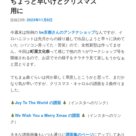
ちょっと早いけどクリスマス
用に
投稿日時:
2023年11月8日
今週末は恒例の
be京都さんのアンテナショップ
なんですが、イ
ロハニコットは先月からの繰り越しで出品しようと早々に決めて
いた（パソコン弄ってた・苦笑）ので、全然新型は作ってませ
ん。今回は
町屋文化祭
って感じで他の方々がワークショップ等を
開催されるので、お店でその様子をチラチラ見て楽しもうかなぁ
と思とります。
でもまぁ曲ぐらいは何か新しく用意しとこうかと思って、まだか
なり気が早いですが、クリスマス・キャロルの譜面を２曲作りま
した。
Joy To The World の譜面
（インスタへのリンク）
We Wish You a Merry Xmas の譜面
（インスタへのリン
ク）
大きな譜面画像もいつも通りに
譜面集のページ
にアップしてあり