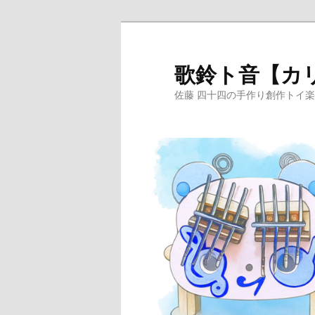
メ
サ
イ
ブ
ン
コ
歌鈴ト音【カ
コ
ン
佐藤 四十四の手作り創作トイ
ン
テ
テ
ン
ン
ツ
ツ
へ
へ
移
移
動
動