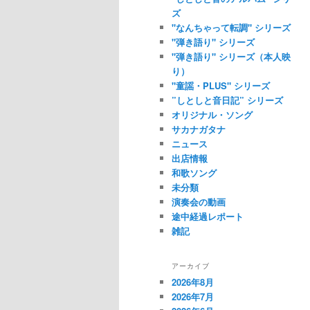
ズ
"なんちゃって転調" シリーズ
"弾き語り" シリーズ
"弾き語り" シリーズ（本人映
り）
"童謡・PLUS" シリーズ
”しとしと音日記” シリーズ
オリジナル・ソング
サカナガタナ
ニュース
出店情報
和歌ソング
未分類
演奏会の動画
途中経過レポート
雑記
アーカイブ
2026年8月
2026年7月