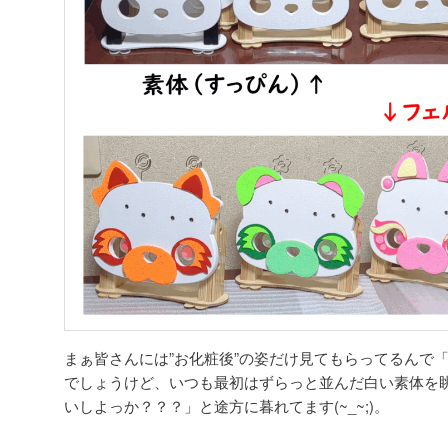
まぁ皆さんには”お化粧後”の姿だけ見てもらってるんで
でしょうけど、いつも最初はずらっと並んだ白い素体を
いしよっか？？？」と途方に暮れてます(~_~;)。