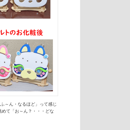
「ふ～ん・なるほど」って感じ
眺めて「お～ん？・・・どな