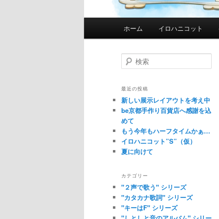
メ
ホーム
イロハニコット
イ
ン
メ
検
索
ニ
ュ
最近の投稿
ー
新しい展示レイアウトを考え中
be京都手作り百貨店へ感謝を込
めて
もう今年もハーフタイムかぁ…
イロハニコット”S”（仮）
夏に向けて
カテゴリー
"２声で歌う" シリーズ
"カタカナ歌詞" シリーズ
"キーはF" シリーズ
"しとしと音のアルバム" シリー