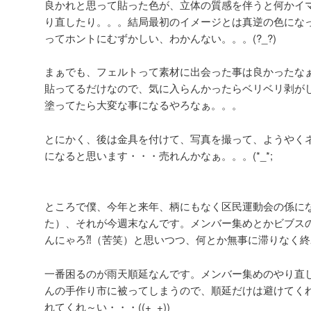
良かれと思って貼った色が、立体の質感を伴うと何かイ
り直したり。。。結局最初のイメージとは真逆の色にな
ってホントにむずかしい、わかんない。。。(?_?)
まぁでも、フェルトって素材に出会った事は良かったな
貼ってるだけなので、気に入らんかったらベリベリ剥が
塗ってたら大変な事になるやろなぁ。。。
とにかく、後は金具を付けて、写真を撮って、ようやく
になると思います・・・売れんかなぁ。。。(*_*;
ところで僕、今年と来年、柄にもなく区民運動会の係に
た）、それが今週末なんです。メンバー集めとかビブス
んにゃろ⁈（苦笑）と思いつつ、何とか無事に滞りなく
一番困るのが雨天順延なんです。メンバー集めのやり直し
んの手作り市に被ってしまうので、順延だけは避けてく
れてくれ～い・・・((+_+))