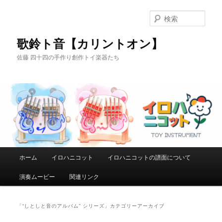
メ
サ
イ
ブ
検
ン
コ
索
コ
ン
歌鈴ト音【カリントオン】
ン
テ
佐藤 四十四の手作り創作トイ楽器たち
テ
ン
ン
ツ
ツ
へ
へ
移
移
動
動
メ
ホーム
イロハニコット
イロハニコットの譜面について
イ
ン
演奏ムービー
関連リンク
メ
ニ
ュ
「
“しとしと音のアルバム” シリーズ
」カテゴリーアーカイブ
ー