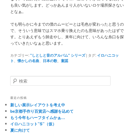
も良い気がします。どっかあんまり人がいないロケ場所探さない
となぁ。
でも明らかに今までの僕のムービーとは毛色が変わったと思うの
で、そういう意味ではスマホ乗り換えたのも意味があったはずで
す。とりあえずもう師走やし、来年に向けて、いろんな糸口を探
っていきたいなぁと思います。
カテゴリー:
"しとしと音のアルバム" シリーズ
|
タグ:
イロハニコッ
ト
、
懐かしの名曲
、
日本の歌
、
童謡
検
索
最近の投稿
新しい展示レイアウトを考え中
be京都手作り百貨店へ感謝を込めて
もう今年もハーフタイムかぁ…
イロハニコット”S”（仮）
夏に向けて