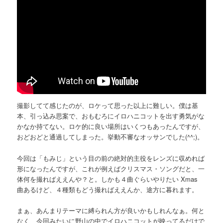
撮影してて感じたのが、ロケって思った以上に難しい。僕は基
本、引っ込み思案で、おもむろにイロハニコットを出す勇気がな
かなか持てない。ロケ的に良い場所はいくつもあったんですが、
おどおどと通過してしまった。挙動不審なオッサンでした(^^;)。
今回は「もみじ」という目の前の絶対的主役をレンズに収めれば
形になったんですが、これが例えばクリスマス・ソングだと、一
体何を撮ればええんや？と。しかも４曲ぐらいやりたい Xmas
曲あるけど、４種類もどう撮ればええんか、途方に暮れます。
まぁ、あんまりテーマに縛られん方が良いかもしれんなぁ。何と
なく、今回みたいに野山の中でイロハニコットが映ってるだけで