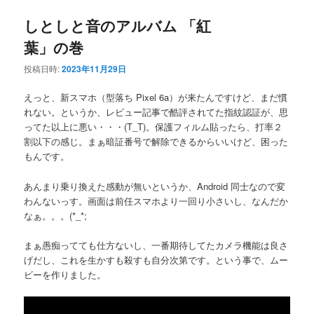
しとしと音のアルバム 「紅
葉」の巻
投稿日時:
2023年11月29日
えっと、新スマホ（型落ち Pixel 6a）が来たんですけど、まだ慣
れない。というか、レビュー記事で酷評されてた指紋認証が、思
ってた以上に悪い・・・(T_T)。保護フィルム貼ったら、打率２
割以下の感じ。まぁ暗証番号で解除できるからいいけど、困った
もんです。
あんまり乗り換えた感動が無いというか、Android 同士なので変
わんないっす。画面は前任スマホより一回り小さいし、なんだか
なぁ。。。(*_*;
まぁ愚痴ってても仕方ないし、一番期待してたカメラ機能は良さ
げだし、これを生かすも殺すも自分次第です。という事で、ムー
ビーを作りました。