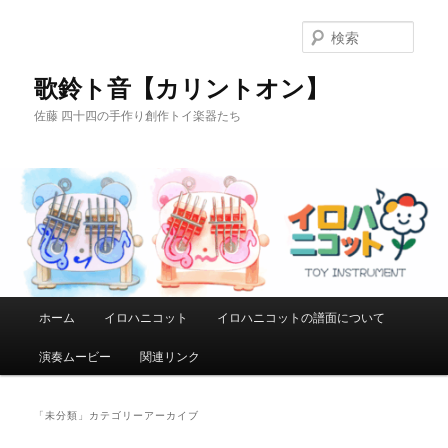
メ
サ
イ
ブ
検
ン
コ
索
コ
ン
歌鈴ト音【カリントオン】
ン
テ
佐藤 四十四の手作り創作トイ楽器たち
テ
ン
ン
ツ
ツ
へ
へ
移
移
動
動
メ
ホーム
イロハニコット
イロハニコットの譜面について
イ
ン
演奏ムービー
関連リンク
メ
ニ
ュ
「
未分類
」カテゴリーアーカイブ
ー