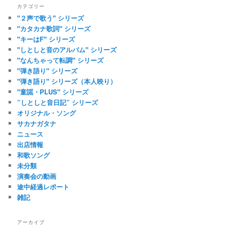
カテゴリー
"２声で歌う" シリーズ
"カタカナ歌詞" シリーズ
"キーはF" シリーズ
"しとしと音のアルバム" シリーズ
"なんちゃって転調" シリーズ
"弾き語り" シリーズ
"弾き語り" シリーズ（本人映り）
"童謡・PLUS" シリーズ
”しとしと音日記” シリーズ
オリジナル・ソング
サカナガタナ
ニュース
出店情報
和歌ソング
未分類
演奏会の動画
途中経過レポート
雑記
アーカイブ