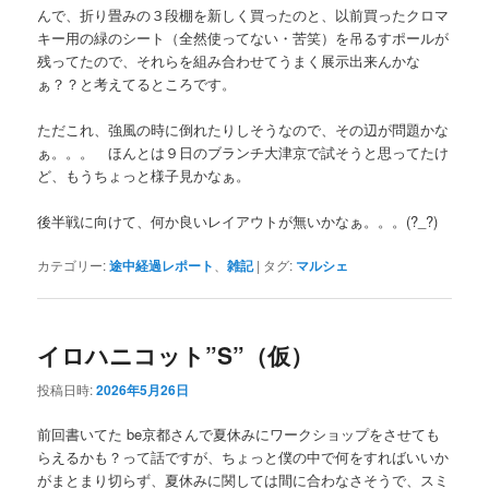
んで、折り畳みの３段棚を新しく買ったのと、以前買ったクロマ
キー用の緑のシート（全然使ってない・苦笑）を吊るすポールが
残ってたので、それらを組み合わせてうまく展示出来んかな
ぁ？？と考えてるところです。
ただこれ、強風の時に倒れたりしそうなので、その辺が問題かな
ぁ。。。 ほんとは９日のブランチ大津京で試そうと思ってたけ
ど、もうちょっと様子見かなぁ。
後半戦に向けて、何か良いレイアウトが無いかなぁ。。。(?_?)
カテゴリー:
途中経過レポート
、
雑記
|
タグ:
マルシェ
イロハニコット”S”（仮）
投稿日時:
2026年5月26日
前回書いてた be京都さんで夏休みにワークショップをさせても
らえるかも？って話ですが、ちょっと僕の中で何をすればいいか
がまとまり切らず、夏休みに関しては間に合わなさそうで、スミ