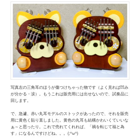
写真左の三角耳のほうが傷つけちゃった物です（よく見れば凹み
が分かる・涙）。もうこれは販売用には出せないので、試奏品に
回します。
で、急遽、赤い丸耳モデルのストックがあったので、それを販売
用に黄色く貼り直しました。黄色の丸耳も結構かわいくていいな
ぁ～と思ったり。これで売れてくれれば、「禍を転じて福と為
す」になるんですけどね。。。(;^ω^)