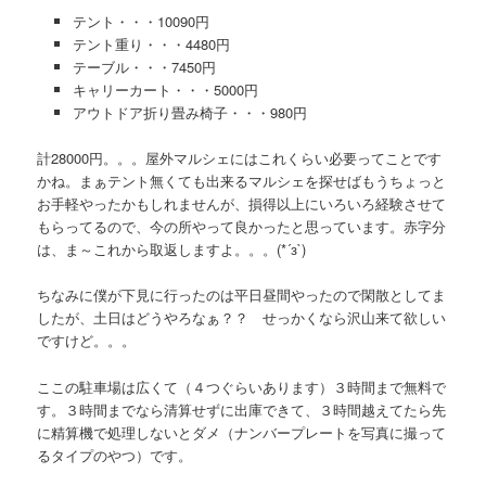
テント・・・10090円
テント重り・・・4480円
テーブル・・・7450円
キャリーカート・・・5000円
アウトドア折り畳み椅子・・・980円
計28000円。。。屋外マルシェにはこれくらい必要ってことです
かね。まぁテント無くても出来るマルシェを探せばもうちょっと
お手軽やったかもしれませんが、損得以上にいろいろ経験させて
もらってるので、今の所やって良かったと思っています。赤字分
は、ま～これから取返しますよ。。。(*´з`)
ちなみに僕が下見に行ったのは平日昼間やったので閑散としてま
したが、土日はどうやろなぁ？？ せっかくなら沢山来て欲しい
ですけど。。。
ここの駐車場は広くて（４つぐらいあります）３時間まで無料で
す。３時間までなら清算せずに出庫できて、３時間越えてたら先
に精算機で処理しないとダメ（ナンバープレートを写真に撮って
るタイプのやつ）です。