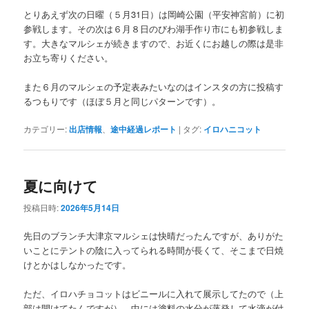
とりあえず次の日曜（５月31日）は岡崎公園（平安神宮前）に初
参戦します。その次は６月８日のびわ湖手作り市にも初参戦しま
す。大きなマルシェが続きますので、お近くにお越しの際は是非
お立ち寄りください。
また６月のマルシェの予定表みたいなのはインスタの方に投稿す
るつもりです（ほぼ５月と同じパターンです）。
カテゴリー:
出店情報
、
途中経過レポート
|
タグ:
イロハニコット
夏に向けて
投稿日時:
2026年5月14日
先日のブランチ大津京マルシェは快晴だったんですが、ありがた
いことにテントの陰に入ってられる時間が長くて、そこまで日焼
けとかはしなかったです。
ただ、イロハチョコットはビニールに入れて展示してたので（上
部は開けてたんですが）、中には塗料の水分が蒸発して水滴が付