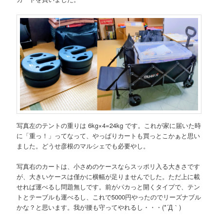
写真左のテントの重りは 6kg×4=24kg です。これが家に届いた時
に「重っ！」ってなって、やっぱりカートも買っとこかぁと思い
ました。どうせ彦根のマルシェでも必要やし。
写真右のカートは、小さめのケースならスッポリ入る大きさです
が、大きいケースは僅かに横幅が足りませんでした。ただ上に載
せれば運べるし問題無しです。前がパカっと開くタイプで、テン
トとテーブルも運べるし、これで5000円やったのでリーズナブル
かな？と思います。我が腰も守ってやれるし・・・(*´Д｀)