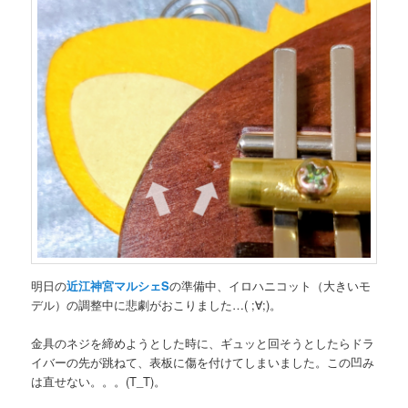
明日の
近江神宮マルシェS
の準備中、イロハニコット（大きいモ
デル）の調整中に悲劇がおこりました…( ;∀;)。
金具のネジを締めようとした時に、ギュッと回そうとしたらドラ
イバーの先が跳ねて、表板に傷を付けてしまいました。この凹み
は直せない。。。(T_T)。