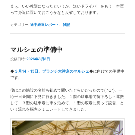
まぁ、いい教訓になったというか、短いドライバーをもう一本買
って身近に置いておこうかなと反省しております。
カテゴリー:
途中経過レポート
、
雑記
マルシェの準備中
投稿日時:
2026年3月8日
◆
３月14・15日、ブランチ大津京のマルシェ
◆に向けての準備中
です。
僕はこの施設の名前も初めて聞いたぐらいだったので(;^ω^)、一
応平日昼間に下見に行きました。１階の駐車場で荷下ろし・運搬
して、３階の駐車場に車を泊めて、１階の広場に戻って設営、と
いう流れを脳内シミュレートしてきました。