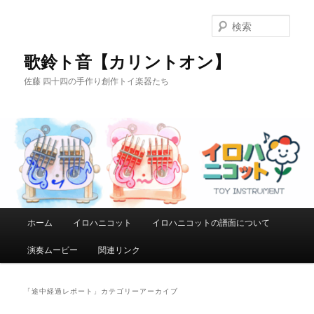
メ
サ
イ
ブ
検
ン
コ
索
コ
ン
歌鈴ト音【カリントオン】
ン
テ
佐藤 四十四の手作り創作トイ楽器たち
テ
ン
ン
ツ
ツ
へ
へ
移
移
動
動
メ
ホーム
イロハニコット
イロハニコットの譜面について
イ
ン
演奏ムービー
関連リンク
メ
ニ
ュ
「
途中経過レポート
」カテゴリーアーカイブ
ー