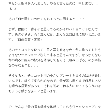
マセンと断りを入れました。やると言ったのに、申し訳ない…
_(._.)_
その「何が難しいのか」をちょっと説明すると・・・
まず、僕的に一番イイと思ってるのがイロハチョコットなんで
す。あの小ささ、高く澄んだ音、あんな楽器は他に無いと思いま
す。（自画自賛・苦笑）
そのチョコットを使って、目と耳を好きな色・形に作ってもらう
ようなワークショップなら出来ると思うんですが、せっかくなら
音の鳴る仕組みの部分を体感してもらう（組み上げる）のが本筋
なのかなぁ？と。。。
そうなると、チョコット用の小さいプレートを扱うのは結構難し
いんです。細くて柔らかめなので、音が落ち着くまで何度もネジ
を締める必要があって、それを初めて触る人にやってもらうのは
ちょっと酷かなぁ～？と思います。
で、そんな「音の鳴る構造を体感してもらうワークショップ」を