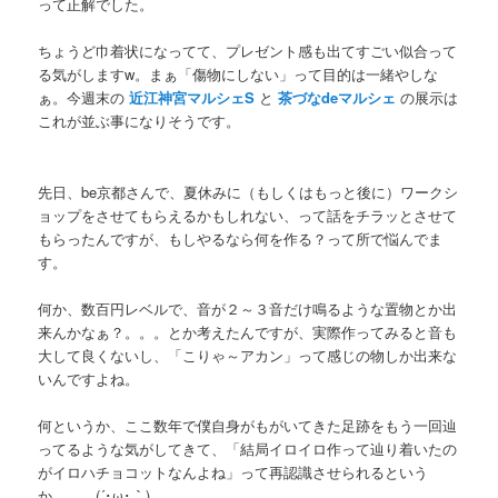
って正解でした。
ちょうど巾着状になってて、プレゼント感も出てすごい似合って
る気がしますw。まぁ「傷物にしない」って目的は一緒やしな
ぁ。今週末の
近江神宮マルシェS
と
茶づなdeマルシェ
の展示は
これが並ぶ事になりそうです。
先日、be京都さんで、夏休みに（もしくはもっと後に）ワークシ
ョップをさせてもらえるかもしれない、って話をチラッとさせて
もらったんですが、もしやるなら何を作る？って所で悩んでま
す。
何か、数百円レベルで、音が２～３音だけ鳴るような置物とか出
来んかなぁ？。。。とか考えたんですが、実際作ってみると音も
大して良くないし、「こりゃ～アカン」って感じの物しか出来な
いんですよね。
何というか、ここ数年で僕自身がもがいてきた足跡をもう一回辿
ってるような気がしてきて、「結局イロイロ作って辿り着いたの
がイロハチョコットなんよね」って再認識させられるという
か。。。(´･ω･｀)