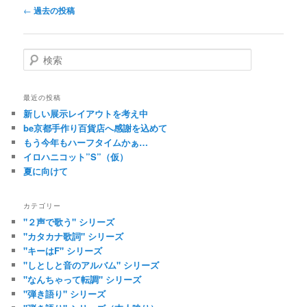
投
←
過去の投稿
稿
ナ
ビ
検
ゲ
索
ー
シ
最近の投稿
ョ
新しい展示レイアウトを考え中
ン
be京都手作り百貨店へ感謝を込めて
もう今年もハーフタイムかぁ…
イロハニコット”S”（仮）
夏に向けて
カテゴリー
"２声で歌う" シリーズ
"カタカナ歌詞" シリーズ
"キーはF" シリーズ
"しとしと音のアルバム" シリーズ
"なんちゃって転調" シリーズ
"弾き語り" シリーズ